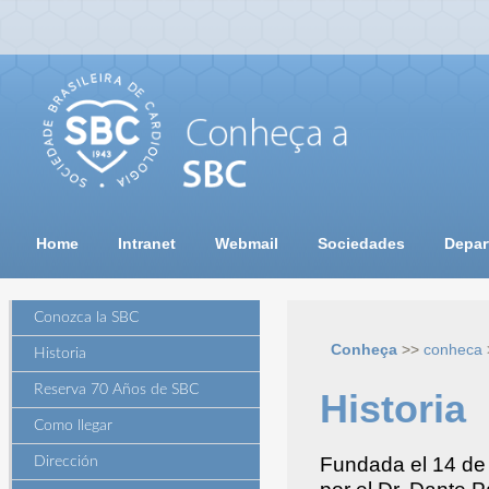
Home
Intranet
Webmail
Sociedades
Depar
Conozca la SBC
Conheça
>>
conheca
Historia
Reserva 70 Años de SBC
Historia
Como llegar
Fundada el 14 de 
Dirección