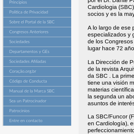
por el Dr. Dante 
Principios
Cardiologia (SBC)
Política de Privacidad
socios y es la ma
Sobre el Portal de la SBC
A lo largo de ese
Congresos Anteriores
especializados y
de los Congresos 
Sociedades
lugar hace 72 año
Departamentos y GEs
La Dirección de P
Sociedades Afiliadas
de la revista Arqu
Coração.org.br
da SBC . La prime
Código de Conducta
tiene una visión m
materias científic
Manual de la Marca SBC
la segunda un ab
Sea un Patrocinador
asuntos de interé
Patrocinios
La SBC/Funcor (F
Entre en contacto
en Cardiología), e
perfeccionamiento 