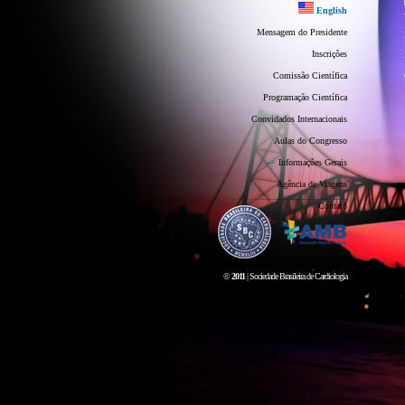
English
Mensagem do Presidente
Inscrições
Comissão Científica
Programação Científica
Convidados Internacionais
Aulas do Congresso
-->
Informações Gerais
Agência de Viagens
Contato
©
2011
| Sociedade Brasileira de Cardiologia