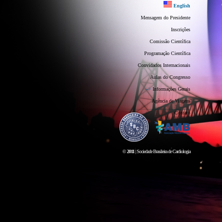
English
Mensagem do Presidente
Inscrições
Comissão Científica
Programação Científica
Convidados Internacionais
Aulas do Congresso
-->
Informações Gerais
Agência de Viagens
Contato
©
2011
| Sociedade Brasileira de Cardiologia