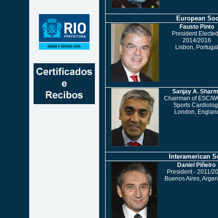
European Socie
Fausto Pinto
President Elected
2014/2016
Lisbon, Portuga
Sanjay A. Shar
Chairman of ESC/W
Sports Cardiolog
London, Englan
Interamerican Soc
Daniel Piñeiro
President - 2011/2
Buenos Aires, Argen