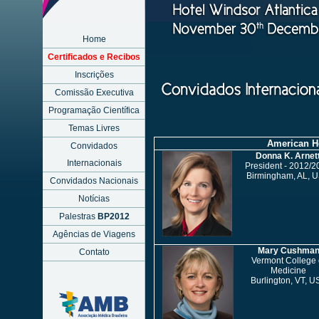
Home
Certificados e Recibos
Inscrições
Comissão Executiva
Programação Científica
Temas Livres
American Hea
Convidados
Donna K. Arnet
Internacionais
President - 2012/2
Birmingham, AL, 
Convidados Nacionais
Notícias
Palestras
BP2012
Agências de Viagens
Mary Cushma
Contato
Vermont College 
Medicine
Burlington, VT, U