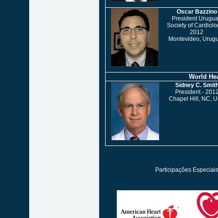
Oscar Bazzino
President Urugu
Society of Cardiolo
2012
Montevideo, Urug
World Hear
Sidney C. Smit
President - 201
Chapel Hill, NC, 
Participações Especiai