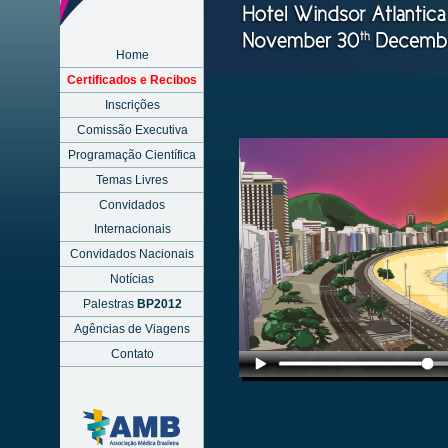
Home
Certificados e Recibos
Inscrições
Comissão Executiva
Programação Científica
Temas Livres
Convidados
Internacionais
Convidados Nacionais
Notícias
Palestras
BP2012
Agências de Viagens
Contato